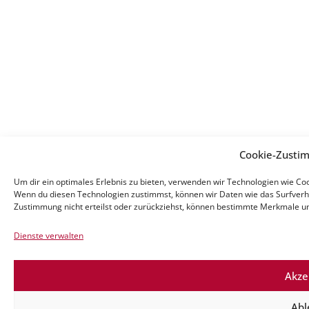
Cookie-Zusti
Um dir ein optimales Erlebnis zu bieten, verwenden wir Technologien wie Co
Wenn du diesen Technologien zustimmst, können wir Daten wie das Surfverha
Zustimmung nicht erteilst oder zurückziehst, können bestimmte Merkmale un
Dienste verwalten
Akze
Abl