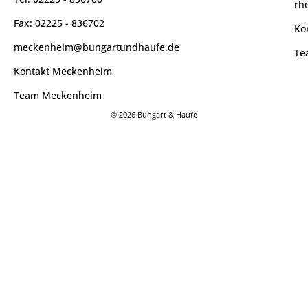
Tel: 02225 - 836700
rh
Fax: 02225 - 836702
Ko
meckenheim@bungartundhaufe.de
Te
Kontakt Meckenheim
Team Meckenheim
© 2026 Bungart & Haufe