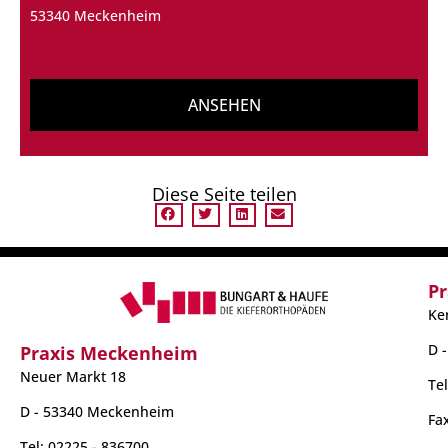
Vollzeit/Teilzeit (m/w/d)
53340 Meckenheim
ANSEHEN
Diese Seite teilen
Pr
Ke
D 
Praxis Meckenheim
Neuer Markt 18
Te
D - 53340 Meckenheim
Fa