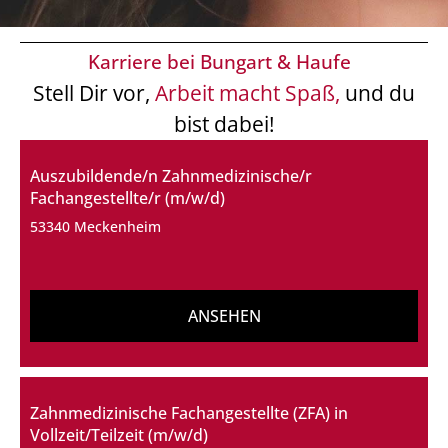
Karriere bei Bungart & Haufe
Stell Dir vor,
Arbeit macht Spaß,
und du
bist dabei!
Auszubildende/n Zahnmedizinische/r
Fachangestellte/r (m/w/d)
53340 Meckenheim
ANSEHEN
Zahnmedizinische Fachangestellte (ZFA) in