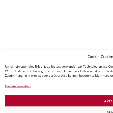
Cookie-Zusti
Um dir ein optimales Erlebnis zu bieten, verwenden wir Technologien wie Co
Wenn du diesen Technologien zustimmst, können wir Daten wie das Surfverha
Zustimmung nicht erteilst oder zurückziehst, können bestimmte Merkmale un
Dienste verwalten
Akze
Abl