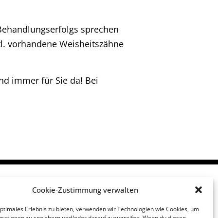
 Behandlungserfolgs sprechen
vtl. vorhandene Weisheitszähne
d immer für Sie da! Bei
Cookie-Zustimmung verwalten
mpressum
optimales Erlebnis zu bieten, verwenden wir Technologien wie Cookies, um
mationen zu speichern und/oder darauf zuzugreifen. Wenn du diesen